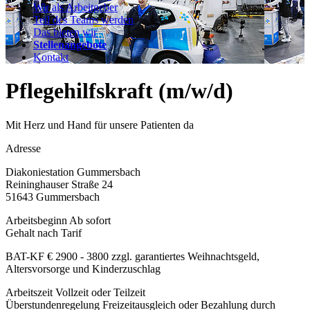
Wir als Arbeitgeber
Teil des Teams werden
Das bieten wir
Stellenangebote
Kontakt
Pflegehilfskraft (m/w/d)
Mit Herz und Hand für unsere Patienten da
Adresse
Diakoniestation Gummersbach
Reininghauser Straße 24
51643 Gummersbach
Arbeitsbeginn
Ab sofort
Gehalt nach Tarif
BAT-KF € 2900 - 3800 zzgl. garantiertes Weihnachtsgeld,
Altersvorsorge und Kinderzuschlag
Arbeitszeit
Vollzeit oder Teilzeit
Überstundenregelung
Freizeitausgleich oder Bezahlung durch