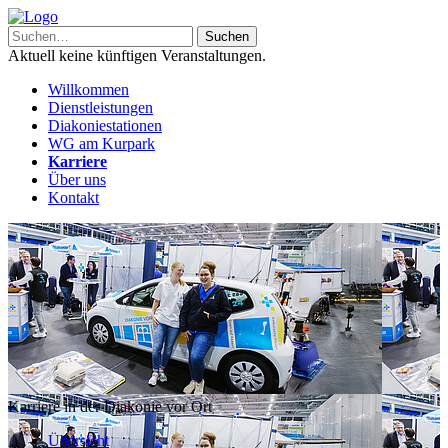
Aktuell keine künftigen Veranstaltungen.
Willkommen
Dienstleistungen
Diakoniestationen
WG am Kurpark
Karriere
Über uns
Kontakt
Karriere in der Diakonie vor Ort
Übersicht