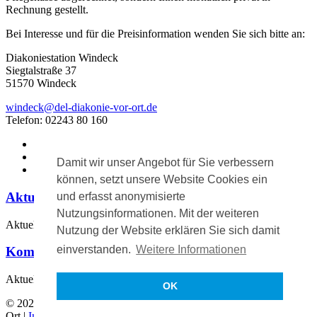
Rechnung gestellt.
Bei Interesse und für die Preisinformation wenden Sie sich bitte an:
Diakoniestation Windeck
Siegtalstraße 37
51570 Windeck
windeck@
del-
diakonie-vor-ort.de
Telefon: 02243 80 160
Diakonie vor Ort
›
Dienstleistungen
›
Damit wir unser Angebot für Sie verbessern
Essen auf Rädern in Windeck
können, setzt unsere Website Cookies ein
Aktuelle Meldungen
und erfasst anonymisierte
Nutzungsinformationen. Mit der weiteren
Aktuell keine Meldungen.
Nutzung der Website erklären Sie sich damit
einverstanden.
Weitere Informationen
Kommende Veranstaltungen
Aktuell keine Veranstaltungen.
OK
© 2026 Diakonie vor
Ort
|
Impressum
|
Datenschutz
|
Hinweisgeberportal