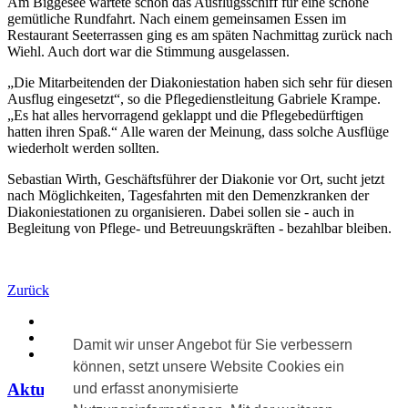
Am Biggesee wartete schon das Ausflugsschiff für eine schöne
gemütliche Rundfahrt. Nach einem gemeinsamen Essen im
Restaurant Seeterrassen ging es am späten Nachmittag zurück nach
Wiehl. Auch dort war die Stimmung ausgelassen.
„Die Mitarbeitenden der Diakoniestation haben sich sehr für diesen
Ausflug eingesetzt“, so die Pflegedienstleitung Gabriele Krampe.
„Es hat alles hervorragend geklappt und die Pflegebedürftigen
hatten ihren Spaß.“ Alle waren der Meinung, dass solche Ausflüge
wiederholt werden sollten.
Sebastian Wirth, Geschäftsführer der Diakonie vor Ort, sucht jetzt
nach Möglichkeiten, Tagesfahrten mit den Demenzkranken der
Diakoniestationen zu organisieren. Dabei sollen sie - auch in
Begleitung von Pflege- und Betreuungskräften - bezahlbar bleiben.
Zurück
Diakonie vor Ort
›
Aktuelles
›
Damit wir unser Angebot für Sie verbessern
Aktuelle Meldung
können, setzt unsere Website Cookies ein
Aktuelle Meldungen
und erfasst anonymisierte