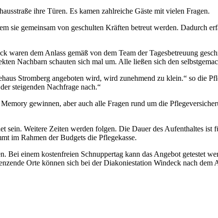
usstraße ihre Türen. Es kamen zahlreiche Gäste mit vielen Fragen.
dem sie gemeinsam von geschulten Kräften betreut werden. Dadurch erf
k waren dem Anlass gemäß von dem Team der Tagesbetreuung geschmü
irekten Nachbarn schauten sich mal um. Alle ließen sich den selbstge
us Stromberg angeboten wird, wird zunehmend zu klein.“ so die Pfleg
der steigenden Nachfrage nach.“
emory gewinnen, aber auch alle Fragen rund um die Pflegeversicherung 
sein. Weitere Zeiten werden folgen. Die Dauer des Aufenthaltes ist f
immt im Rahmen der Budgets die Pflegekasse.
en. Bei einem kostenfreien Schnuppertag kann das Angebot getestet we
renzende Orte können sich bei der Diakoniestation Windeck nach dem