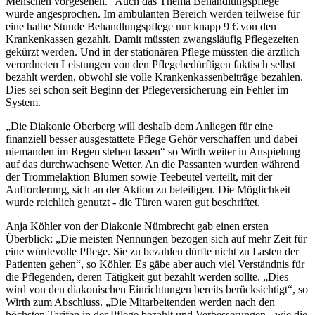
Menschen vorgesehen.“ Auch das Thema Behandlungspflege
wurde angesprochen. Im ambulanten Bereich werden teilweise für
eine halbe Stunde Behandlungspflege nur knapp 9 € von den
Krankenkassen gezahlt. Damit müssten zwangsläufig Pflegezeiten
gekürzt werden. Und in der stationären Pflege müssten die ärztlich
verordneten Leistungen von den Pflegebedürftigen faktisch selbst
bezahlt werden, obwohl sie volle Krankenkassenbeiträge bezahlen.
Dies sei schon seit Beginn der Pflegeversicherung ein Fehler im
System.
„Die Diakonie Oberberg will deshalb dem Anliegen für eine
finanziell besser ausgestattete Pflege Gehör verschaffen und dabei
niemanden im Regen stehen lassen“ so Wirth weiter in Anspielung
auf das durchwachsene Wetter. An die Passanten wurden während
der Trommelaktion Blumen sowie Teebeutel verteilt, mit der
Aufforderung, sich an der Aktion zu beteiligen. Die Möglichkeit
wurde reichlich genutzt - die Türen waren gut beschriftet.
Anja Köhler von der Diakonie Nümbrecht gab einen ersten
Überblick: „Die meisten Nennungen bezogen sich auf mehr Zeit für
eine würdevolle Pflege. Sie zu bezahlen dürfte nicht zu Lasten der
Patienten gehen“, so Köhler. Es gäbe aber auch viel Verständnis für
die Pflegenden, deren Tätigkeit gut bezahlt werden sollte. „Dies
wird von den diakonischen Einrichtungen bereits berücksichtigt“, so
Wirth zum Abschluss. „Die Mitarbeitenden werden nach den
höchsten Tarifen in der Pflege bezahlt und Verbesserungen - wie die