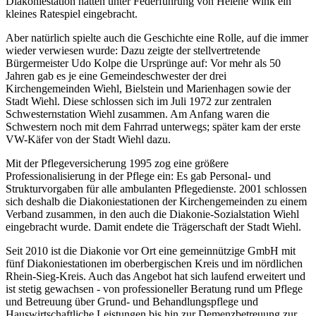
Diakoniestation hatten unter Federführung von Helene Wink ein
kleines Ratespiel eingebracht.
Aber natürlich spielte auch die Geschichte eine Rolle, auf die immer
wieder verwiesen wurde: Dazu zeigte der stellvertretende
Bürgermeister Udo Kolpe die Ursprünge auf: Vor mehr als 50
Jahren gab es je eine Gemeindeschwester der drei
Kirchengemeinden Wiehl, Bielstein und Marienhagen sowie der
Stadt Wiehl. Diese schlossen sich im Juli 1972 zur zentralen
Schwesternstation Wiehl zusammen. Am Anfang waren die
Schwestern noch mit dem Fahrrad unterwegs; später kam der erste
VW-Käfer von der Stadt Wiehl dazu.
Mit der Pflegeversicherung 1995 zog eine größere
Professionalisierung in der Pflege ein: Es gab Personal- und
Strukturvorgaben für alle ambulanten Pflegedienste. 2001 schlossen
sich deshalb die Diakoniestationen der Kirchengemeinden zu einem
Verband zusammen, in den auch die Diakonie-Sozialstation Wiehl
eingebracht wurde. Damit endete die Trägerschaft der Stadt Wiehl.
Seit 2010 ist die Diakonie vor Ort eine gemeinnützige GmbH mit
fünf Diakoniestationen im oberbergischen Kreis und im nördlichen
Rhein-Sieg-Kreis. Auch das Angebot hat sich laufend erweitert und
ist stetig gewachsen - von professioneller Beratung rund um Pflege
und Betreuung über Grund- und Behandlungspflege und
Hauswirtschaftliche Leistungen bis hin zur Demenzbetreuung zur