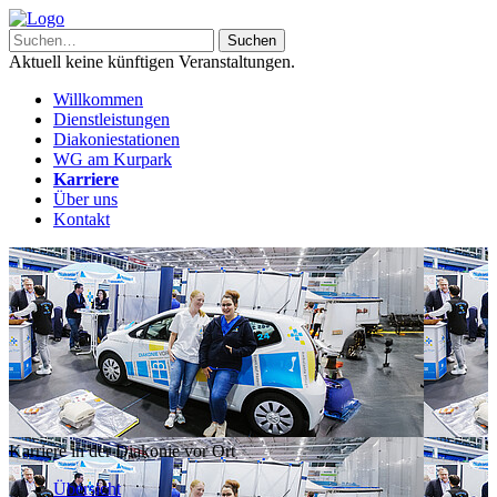
Aktuell keine künftigen Veranstaltungen.
Willkommen
Dienstleistungen
Diakoniestationen
WG am Kurpark
Karriere
Über uns
Kontakt
Karriere in der Diakonie vor Ort
Übersicht